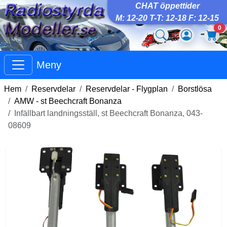
CHAT öppettider
M: 12-20 T-T: 12-18 F: 12-15
0
Meny
Hem
Reservdelar
Reservdelar - Flygplan
Borstlösa
AMW - st Beechcraft Bonanza
Infällbart landningsställ, st Beechcraft Bonanza, 043-
08609