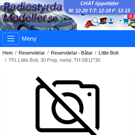
CHAT öppettider
M: 12-20 T-T: 12-18 F: 12-15
0
Meny
Hem
Reservdelar
Reservdelar - Båtar
Little Bolt
TFL Little Bolt, 30 Prop. metal, TH-5B11*30