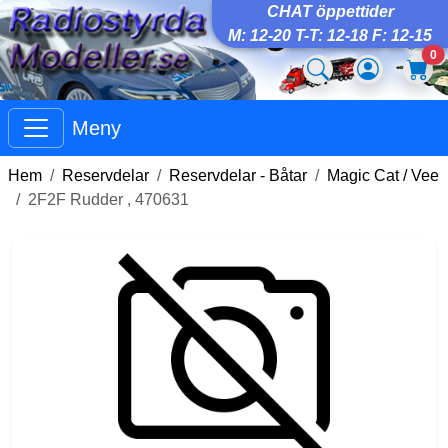
CHAT öppettider
M: 12-20 T-T: 12-18 F: 12-15
0
Meny
Hem
Reservdelar
Reservdelar - Båtar
Magic Cat / Vee
2F2F Rudder , 470631