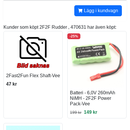
Lägg i kundvagn
Kunder som köpt 2F2F Rudder , 470631 har även köpt:
-25%
2Fast2Fun Flex Shaft-Vee
47 kr
Batteri - 6,0V 260mAh
NiMH - 2F2F Power
Pack-Vee
149 kr
199 kr