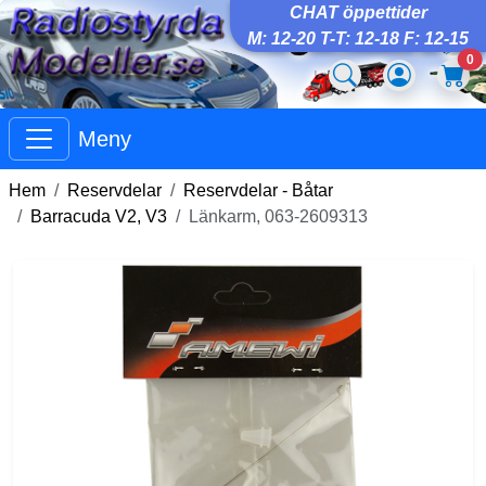
CHAT öppettider
M: 12-20 T-T: 12-18 F: 12-15
0
Meny
Hem
Reservdelar
Reservdelar - Båtar
Barracuda V2, V3
Länkarm, 063-2609313