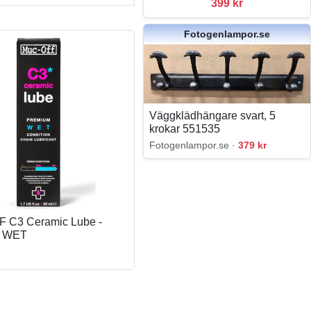
399 kr
Fotogenlampor.se
Väggklädhängare svart, 5
krokar 551535
Fotogenlampor.se ·
379 kr
 C3 Ceramic Lube -
m WET