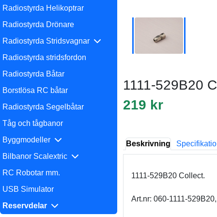
Radiostyrda Helikoptrar
Radiostyrda Drönare
Radiostyrda Stridsvagnar
Radiostyrda stridsfordon
Radiostyrda Båtar
1111-529B20 Co
Borstlösa RC båtar
219 kr
Radiostyrda Segelbåtar
Tåg och tågbanor
Byggmodeller
Beskrivning
Specifikati
Bilbanor Scalextric
RC Robotar mm.
1111-529B20 Collect.
USB Simulator
Art.nr: 060-1111-529B2
Reservdelar