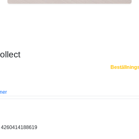
llect
Beställning
oner
0, 4260414188619