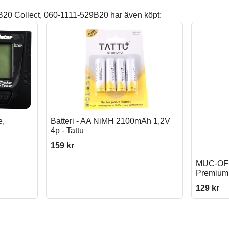
20 Collect, 060-1111-529B20 har även köpt:
e,
Batteri - AA NiMH 2100mAh 1,2V
4p - Tattu
159 kr
MUC-OFF
Premiu
129 kr