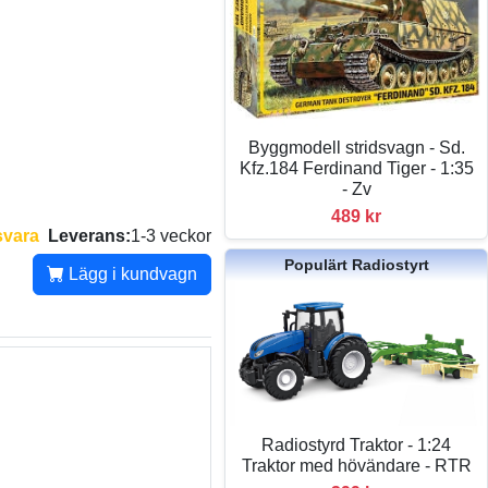
Byggmodell stridsvagn - Sd.
Kfz.184 Ferdinand Tiger - 1:35
- Zv
489 kr
svara
Leverans:
1-3 veckor
Populärt Radiostyrt
Lägg i kundvagn
Radiostyrd Traktor - 1:24
Traktor med hövändare - RTR