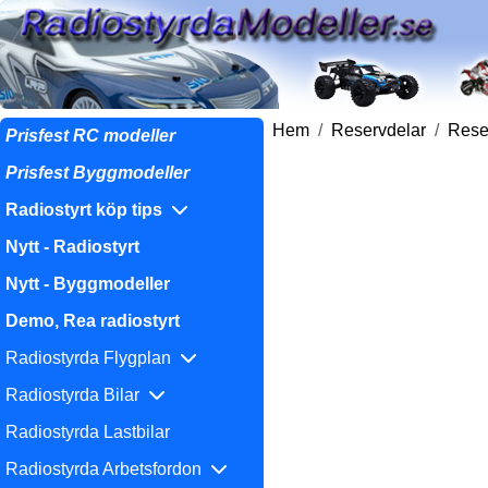
Hem
Reservdelar
Reser
Prisfest RC modeller
Prisfest Byggmodeller
Radiostyrt köp tips
Nytt - Radiostyrt
Nytt - Byggmodeller
Demo, Rea radiostyrt
Radiostyrda Flygplan
Radiostyrda Bilar
Radiostyrda Lastbilar
Radiostyrda Arbetsfordon