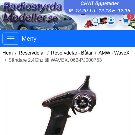
CHAT öppettider
M: 12-20 T-T: 12-18 F: 12-15
0
Meny
Hem
Reservdelar
Reservdelar - Båtar
AMW - WaveX
Sändare 2,4Ghz till WAVEX, 062-PJ000753