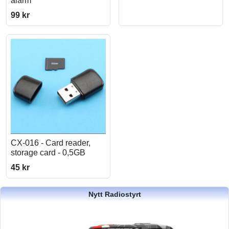
alarm
99 kr
CX-016 - Card reader,
storage card - 0,5GB
45 kr
Nytt Radiostyrt