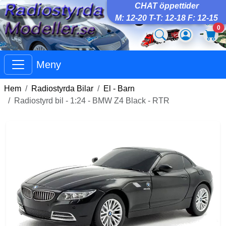
CHAT öppettider
M: 12-20 T-T: 12-18 F: 12-15
0
Meny
Hem
Radiostyrda Bilar
El - Barn
Radiostyrd bil - 1:24 - BMW Z4 Black - RTR